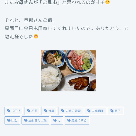
また
お母さんが「ご乱心」
と思われるのがオチ
それと、旦那さんご飯。
真面目に今日も用意してくれましたので。ありがとう、ご
馳走様でした
ブログ
初盆
地雷
夫婦の問題
夫婦喧嘩
息子
日記
旦那さんご飯
母
馬鹿にする