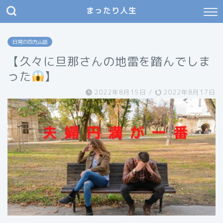
まったり人生
まったり人生
嘱託さんの学び日記
日常の四方山話
【久々に旦那さんの地雷を踏んでしま
った
】
2022年8月15日
/
2022年8月17日