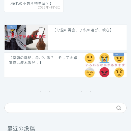
【憧れの不労所得生活？】
2022年4月16日
【お盆の再会、子供の遊び、親心】
【早朝の電話、母ボケる？ そして夫婦
喧嘩は疲れるだけ】
最近の投稿