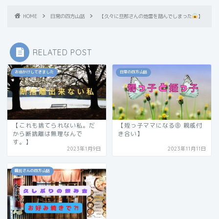
HOME
日常の四方山話
【久々に旦那さんの地雷を踏んでしまった
】
RELATED POST
お出かけしてきました
日常の四方山話
【これも捨てられない私。だ
【姪っ子ママになる⑧ 親戚付
から断捨離は無理なんで
き合い】
す。】
2023年1月9日
2023年11月11日
嘱託さんの四方山話