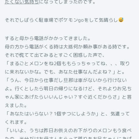
たくない気持ち
になってしまったのです。
それでしばらく駐車場でポケモンgoをして気晴らし
すると母から電話がかかってきました。
母の方から電話がくる時は大抵何か頼み事がある時です。
それで慌てて出てみるとすごく困惑した声で、
「まるごとメロンをね2個ももらっちゃってね、、、取り
に来れないかな。でも、あなた仕事なんだよね？」と。
「うん、今日から仕事だし旦那は車がないから行けない
よ。行くとしたら明日の帰りになるけど、それよりお兄ち
ゃん家にあげたらいいんじゃい？すぐ近くだからさ」と答
えました。
「あなたはいらない？1個ずつにしようか」と、気遣って
くれます。
「いいよ、うちは昨日お供えのお下がりのメロンもう食べ
たの。半分だけお母さんもらって残りをお兄ちゃんにあげ