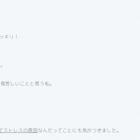
。
ッキリ！
う。
は見苦しいことと思う私。
てストレスの原因
なんだってことにも気がつきました。