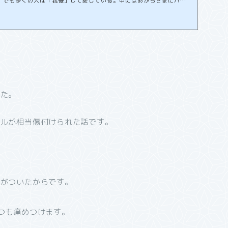
、でも多くの人は「我慢」して接している。中にはあからさまにバチ
、常識のある「大人」なら、トラブルが起きないよう、それなりの対
間の本性って、時に隠しきれない時がある。それも「いい本性」な
「悪い本性」を持つ人と、大人の対応をするのはまるで訓練のよう
「苦手な人」がいて、どうしても「好きに...
した。
タルが相当傷付けられた話です。
気がついたからです。
つも痛めつけます。