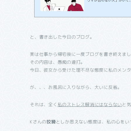
ウマが合わない人」がいて
バチになる人もいるけれど
応ができるはず。でも、人
ら、誰もが嬉しい。でも、
で、苦しいもの。実は私にも
と、書き出した今日のブログ。
実は仕事から帰宅後に一度ブログを書き終えま
その内容は、愚痴の連打。
今日、彼女から受けた理不尽な態度に私のメン
が、、、お風呂に入りながら、大いに反省。
それは、全く
私のストレス解消にはならない
と
Kさんの
狡猾
としか思えない態度は、私の心をい