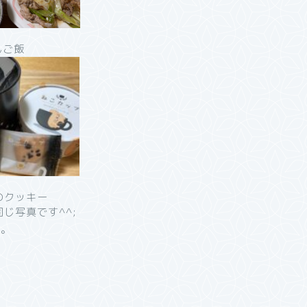
んご飯
のクッキー
じ写真です^^;
た。