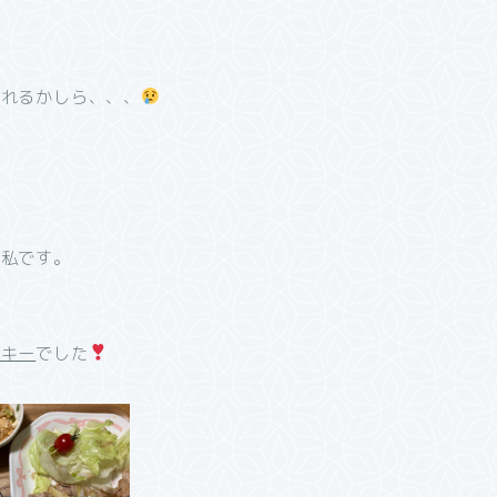
られるかしら、、、
た私です。
ッキー
でした