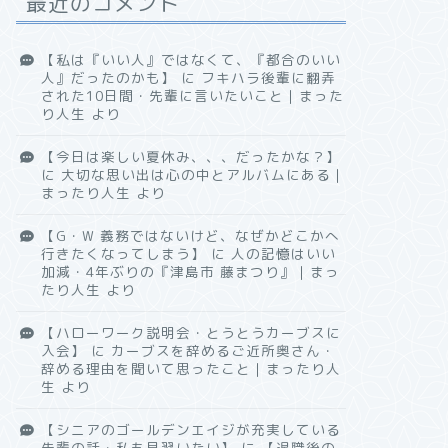
最近のコメント
【私は『いい人』ではなくて、『都合のいい
人』だったのかも】
に
フキハラ後輩に翻弄
された10日間・先輩に言いたいこと｜まった
り人生
より
【今日は楽しい夏休み、、、だったかな？】
に
大切な思い出は心の中とアルバムにある｜
まったり人生
より
【G・W 義務ではないけど、なぜかどこかへ
行きたくなってしまう】
に
人の記憶はいい
加減・4年ぶりの『津島市 藤まつり』｜まっ
たり人生
より
【ハローワーク説明会・とうとうカーブスに
入会】
に
カーブスを辞めるご近所奥さん・
辞める理由を聞いて思ったこと｜まったり人
生
より
【シニアのゴールデンエイジが充実している
先輩の話・私も見習いたい】
に
【退職後の