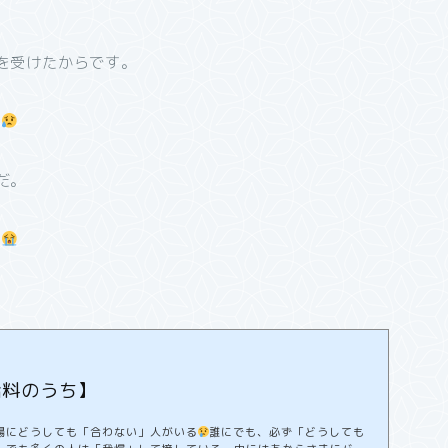
を受けたからです。
い
だ。
う
給料のうち】
場にどうしても「合わない」人がいる
誰にでも、必ず「どうしても