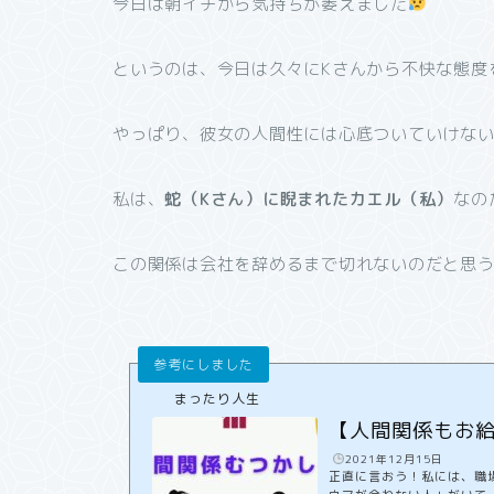
今日は朝イチから気持ちが萎えました
というのは、今日は久々にKさんから不快な態度
やっぱり、彼女の人間性には心底ついていけな
私は、
蛇（Kさん）に睨まれたカエル（私）
なの
この関係は会社を辞めるまで切れないのだと思
まったり人生
【人間関係もお
️
2021年12月15日
正直に言おう！私には、職