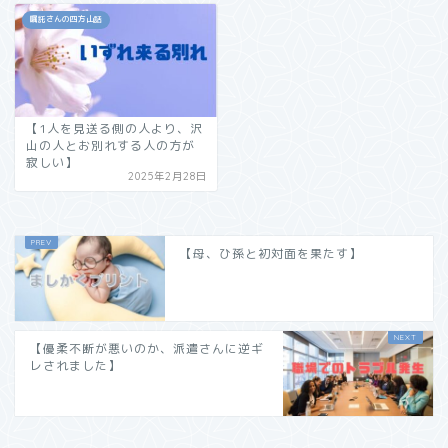
嘱託さんの四方山話
【1人を見送る側の人より、沢
山の人とお別れする人の方が
寂しい】
2025年2月28日
【母、ひ孫と初対面を果たす】
【優柔不断が悪いのか、派遣さんに逆ギ
レされました】