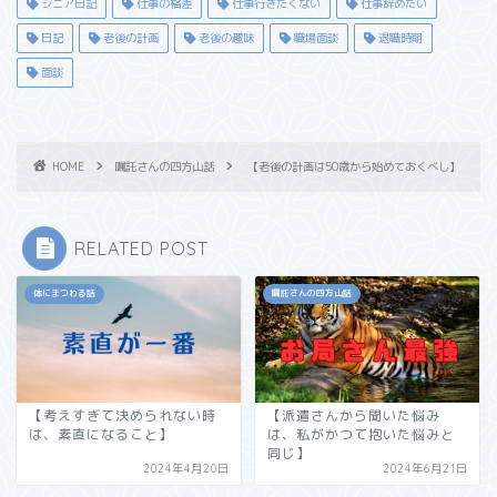
シニア日記
仕事の格差
仕事行きたくない
仕事辞めたい
日記
老後の計画
老後の趣味
職場面談
退職時期
面談
HOME
嘱託さんの四方山話
【老後の計画は50歳から始めておくべし】
RELATED POST
体にまつわる話
嘱託さんの四方山話
【考えすぎて決められない時
【派遣さんから聞いた悩み
は、素直になること】
は、私がかつて抱いた悩みと
同じ】
2024年4月20日
2024年6月21日