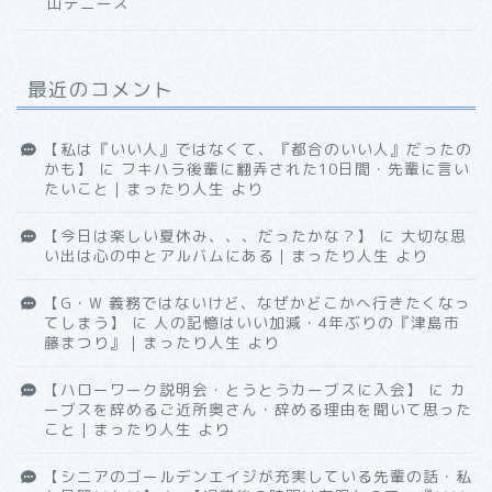
山デニーズ
最近のコメント
【私は『いい人』ではなくて、『都合のいい人』だったの
かも】
に
フキハラ後輩に翻弄された10日間・先輩に言い
たいこと｜まったり人生
より
【今日は楽しい夏休み、、、だったかな？】
に
大切な思
い出は心の中とアルバムにある｜まったり人生
より
【G・W 義務ではないけど、なぜかどこかへ行きたくなっ
てしまう】
に
人の記憶はいい加減・4年ぶりの『津島市
藤まつり』｜まったり人生
より
【ハローワーク説明会・とうとうカーブスに入会】
に
カ
ーブスを辞めるご近所奥さん・辞める理由を聞いて思った
こと｜まったり人生
より
【シニアのゴールデンエイジが充実している先輩の話・私