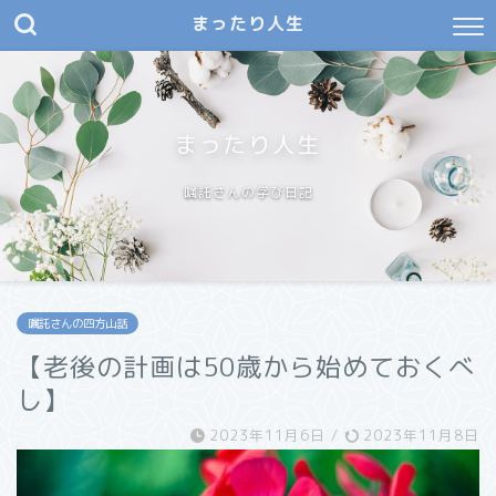
まったり人生
まったり人生
嘱託さんの学び日記
嘱託さんの四方山話
【老後の計画は50歳から始めておくべ
し】
2023年11月6日
/
2023年11月8日