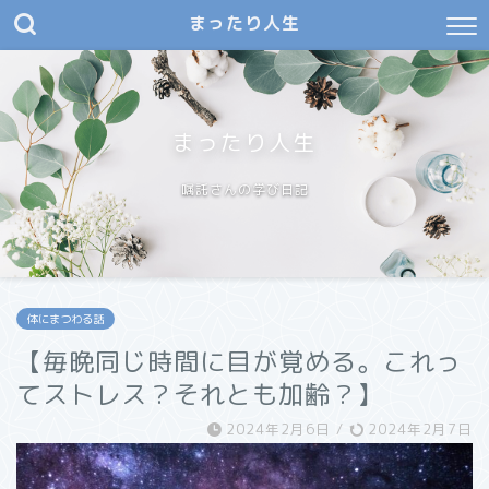
まったり人生
まったり人生
嘱託さんの学び日記
体にまつわる話
【毎晩同じ時間に目が覚める。これっ
てストレス？それとも加齢？】
2024年2月6日
/
2024年2月7日