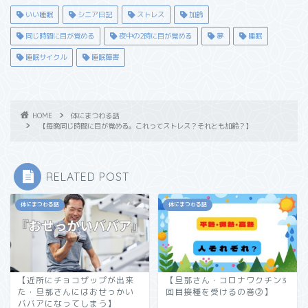
いい睡眠
シニア日記
ストレス
加齢
同じ時間に目が覚める
夜中の2時に目が覚める
夢
睡眠
睡眠サイクル
睡眠障害
HOME
体にまつわる話
【毎晩同じ時間に目が覚める。これってストレス？それとも加齢？】
RELATED POST
体にまつわる話
体にまつわる話
【近所にチョコザップが出来
【旦那さん・コロナワクチン3
た・旦那さんにはおせっかい
回目接種を受けるの巻②】
ババアになってしまう】