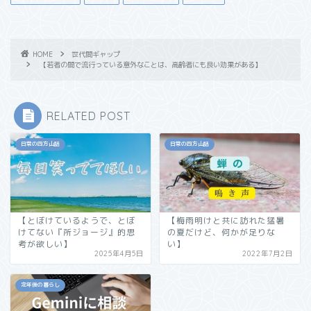
HOME
世代間ギャップ
【若者の間で流行っている意外なことは、高齢者にも良い効果がある】
RELATED POST
日常の四方山話
日常の四方山話
【とぼけているようで、とぼ
【梅雨明けと共に訪れた猛暑
けてない『所ジョージ』的思
の夏だけど、何かが足りな
考が欲しい】
い】
2025年4月5日
2022年7月2日
定年後の暮らし