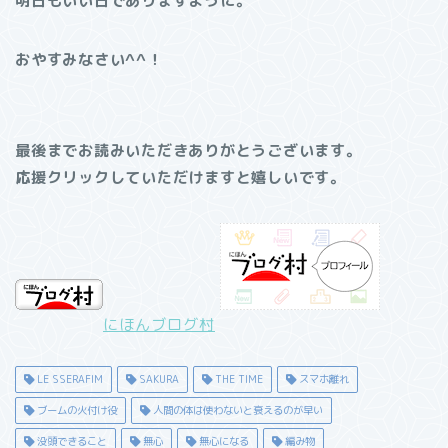
明日もいい日でありますように。
おやすみなさい^^！
最後までお読みいただきありがとうございます。
応援クリックしていただけますと嬉しいです。
にほんブログ村
LE SSERAFIM
SAKURA
THE TIME
スマホ離れ
ブームの火付け役
人間の体は使わないと衰えるのが早い
没頭できること
無心
無心になる
編み物