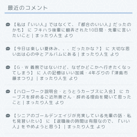
最近のコメント
【私は『いい人』ではなくて、『都合のいい人』だったの
かも】
に
フキハラ後輩に翻弄された10日間・先輩に言い
たいこと｜まったり人生
より
【今日は楽しい夏休み、、、だったかな？】
に
大切な思
い出は心の中とアルバムにある｜まったり人生
より
【G・W 義務ではないけど、なぜかどこかへ行きたくなっ
てしまう】
に
人の記憶はいい加減・4年ぶりの『津島市
藤まつり』｜まったり人生
より
【ハローワーク説明会・とうとうカーブスに入会】
に
カ
ーブスを辞めるご近所奥さん・辞める理由を聞いて思った
こと｜まったり人生
より
【シニアのゴールデンエイジが充実している先輩の話・私
も見習いたい】
に
【退職後の時間は有限なので、『いい
人』をやめようと思う】｜まったり人生
より