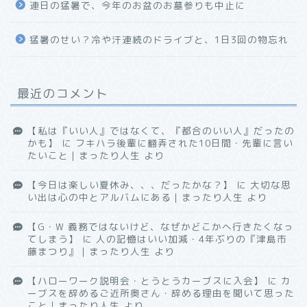
連日の猛暑で、今年のお盆のお墓参りも中止に
猛暑のせい？冷や汗連続のドライブと、1日3回の物忘れ
最近のコメント
【私は『いい人』ではなくて、『都合のいい人』だったの
かも】
に
フキハラ後輩に翻弄された10日間・先輩に言い
たいこと｜まったり人生
より
【今日は楽しい夏休み、、、だったかな？】
に
大切な思
い出は心の中とアルバムにある｜まったり人生
より
【G・W 義務ではないけど、なぜかどこかへ行きたくなっ
てしまう】
に
人の記憶はいい加減・4年ぶりの『津島市
藤まつり』｜まったり人生
より
【ハローワーク説明会・とうとうカーブスに入会】
に
カ
ーブスを辞めるご近所奥さん・辞める理由を聞いて思った
こと｜まったり人生
より