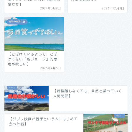
旅立ち】
2024年3月9日
2023年12月3日
日常の四方山話
【とぼけているようで、とぼ
けてない『所ジョージ』的思
考が欲しい】
2025年4月5日
【断捨離しなくても、自然と減っていく
人間関係】
【ジブリ映画が苦手という人にはじめて
会った話】