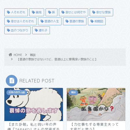
人それぞれ
偏見
孫
幸せとは何ぞや
幸せな家族
幸せは人それぞれ
普通の人生
普通の家族
相関図
血のつながり
連れ子
HOME
雑談
【普通の家族ではないけど、普通以上に愛情深い家族のこと】
RELATED POST
日常の四方山話
雑談
【また訃報。私と同い年の声
【力仕事もする専業主夫って
優『TARAKO』さんの早過ぎる
大変だと思う】