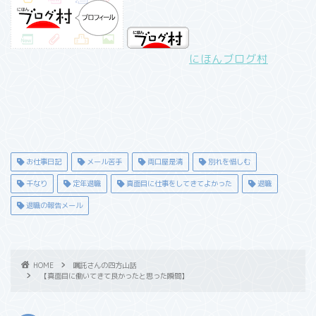
にほんブログ村
お仕事日記
メール苦手
両口屋是清
別れを惜しむ
千なり
定年退職
真面目に仕事をしてきてよかった
退職
退職の報告メール
HOME
嘱託さんの四方山話
【真面目に働いてきて良かったと思った瞬間】