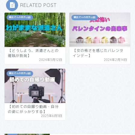
RELATED POST
嘱託さんの四方山話
嘱託さんの四方山話
【どうしよう、派遣さんとの
【女の怖さを感じたバレンタ
確執が勃発】
インデー】
2024年5月12日
2024年2月14日
嘱託さんの四方山話
【初めての自撮り動画・自分
の姿にがっかりする】
2025年6月5日