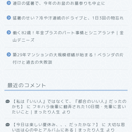
連日の猛暑で、今年のお盆のお墓参りも中止に
猛暑のせい？冷や汗連続のドライブと、1日3回の物忘れ
働く82歳！年金プラスのパート事情とシニアランチ｜金
山デニーズ
築29年マンションの大規模修繕が始まる！ベランダの片
付けと過去の失敗談
最近のコメント
【私は『いい人』ではなくて、『都合のいい人』だったの
かも】
に
フキハラ後輩に翻弄された10日間・先輩に言い
たいこと｜まったり人生
より
【今日は楽しい夏休み、、、だったかな？】
に
大切な思
い出は心の中とアルバムにある｜まったり人生
より