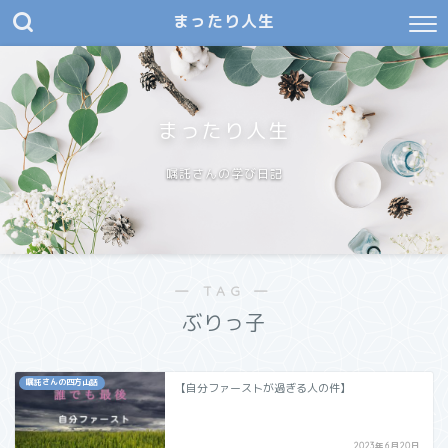
まったり人生
まったり人生
嘱託さんの学び日記
― TAG ―
ぶりっ子
嘱託さんの四方山話
【自分ファーストが過ぎる人の件】
2023年6月20日