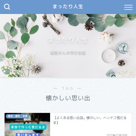
まったり人生
まったり人生
嘱託さんの学び日記
― TAG ―
懐かしい思い出
現在・過去・未来
【よくある思い出話。懐かしい、ヘンテコ雪だる
ま】
2022年12月26日