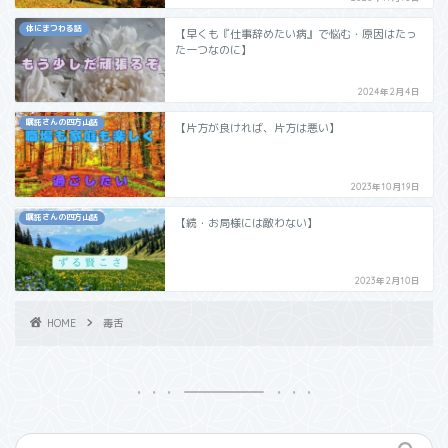
体にまつわる話
【早くも『仕事辞めたい病』で悩む・原因はたっ
た一つなのに】
2024年2月4日
嘱託さんの四方山話
【片方が良ければ、片方は悪い】
2023年10月19日
嘱託さんの四方山話
【続・お局様には敵わない】
2023年2月10日
HOME
毒舌