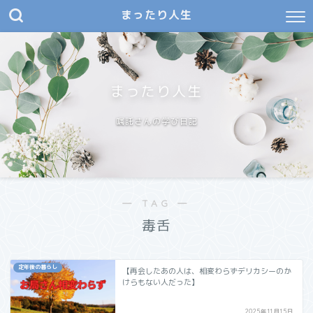
まったり人生
まったり人生
嘱託さんの学び日記
― TAG ―
毒舌
定年後の暮らし
【再会したあの人は、相変わらずデリカシーのか
けらもない人だった】
2025年11月15日