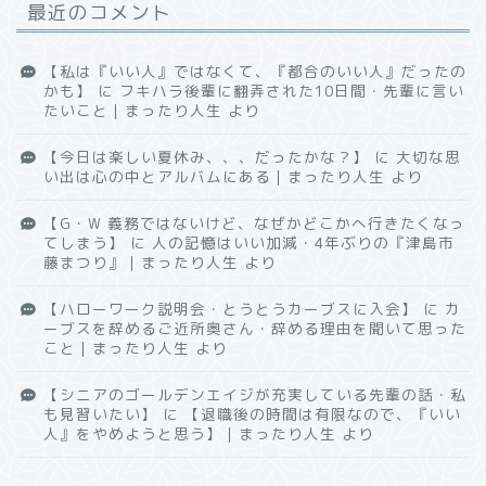
最近のコメント
【私は『いい人』ではなくて、『都合のいい人』だったの
かも】
に
フキハラ後輩に翻弄された10日間・先輩に言い
たいこと｜まったり人生
より
【今日は楽しい夏休み、、、だったかな？】
に
大切な思
い出は心の中とアルバムにある｜まったり人生
より
【G・W 義務ではないけど、なぜかどこかへ行きたくなっ
てしまう】
に
人の記憶はいい加減・4年ぶりの『津島市
藤まつり』｜まったり人生
より
【ハローワーク説明会・とうとうカーブスに入会】
に
カ
ーブスを辞めるご近所奥さん・辞める理由を聞いて思った
こと｜まったり人生
より
【シニアのゴールデンエイジが充実している先輩の話・私
も見習いたい】
に
【退職後の時間は有限なので、『いい
人』をやめようと思う】｜まったり人生
より