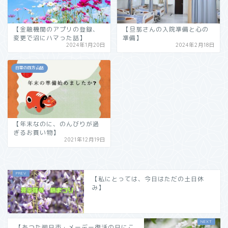
【金融機関のアプリの登録、
【旦那さんの入院準備と心の
変更で沼にハマった話】
準備】
2024年1月20日
2024年2月18日
日常の四方山話
【年末なのに、のんびりが過
ぎるお買い物】
2021年12月19日
【私にとっては、今日はただの土日休
み】
【あつた朔日市・メーデー復活の日にこ