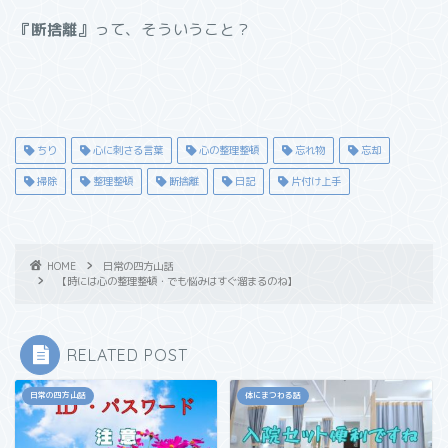
『断捨離』
って、そういうこと？
ちり
心に刺さる言葉
心の整理整頓
忘れ物
忘却
掃除
整理整頓
断捨離
日記
片付け上手
HOME
日常の四方山話
【時には心の整理整頓・でも悩みはすぐ溜まるのね】
RELATED POST
日常の四方山話
体にまつわる話