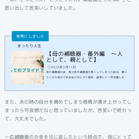
思い出して苦笑いしていました。
まったり人生
【母の補聴器・番外編 〜人
として、親として】
️
2023年2月11日
母の補聴器の話、再び母が補聴器を無くしてしまった話は、買っ
てくれた息子である私の兄にすぐ報告、謝罪して一件落着しまし
た。兄は思った通り怒ったりしなかったので安心していました。
それで「この話はおしまい」って思っていたのですが、、、母が
考えた最善の解決法今日は2週間ぶりに母のところへ会いに行き
ました。そして前回と同じく『コメダ珈琲店』へ誘ってみまし
また、あの時の自分を責めてしまう感情が湧き上がってし
た。つい2週間前に「補聴器を落としたかもしれない」その喫茶
まったら可哀想だなと思っていましたが、苦笑いで終わっ
店。行くのをためらうかなと思ったけれど、母の中ではもう解決
したのか『行く』と一つ返事でした。「...
て、大丈夫でした。
一応補聴器のお金を兄に返したという時点で、母にとって