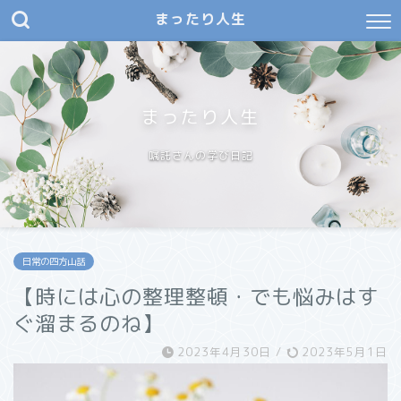
まったり人生
まったり人生
嘱託さんの学び日記
日常の四方山話
【時には心の整理整頓・でも悩みはす
ぐ溜まるのね】
2023年4月30日
/
2023年5月1日