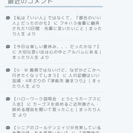
最近のコメント
【私は『いい人』ではなくて、『都合のいい
人』だったのかも】
に
フキハラ後輩に翻弄
された10日間・先輩に言いたいこと｜まった
り人生
より
【今日は楽しい夏休み、、、だったかな？】
に
大切な思い出は心の中とアルバムにある｜
まったり人生
より
【G・W 義務ではないけど、なぜかどこかへ
行きたくなってしまう】
に
人の記憶はいい
加減・4年ぶりの『津島市 藤まつり』｜まっ
たり人生
より
【ハローワーク説明会・とうとうカーブスに
入会】
に
カーブスを辞めるご近所奥さん・
辞める理由を聞いて思ったこと｜まったり人
生
より
【シニアのゴールデンエイジが充実している
先輩の話・私も見習いたい】
に
【退職後の