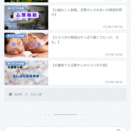
体にまつわる話
【心配なこと勃発。旦那さんのめまいの原因判明
か】
2023年12月19日
体にまつわる話
【ふらつきの原因はやっぱり肩こりだった、か
も。】
2023年4月3日
体にまつわる話
【お墓参り＆旦那さんのふらつきの話】
2023年4月2日
HOME
ふらつき