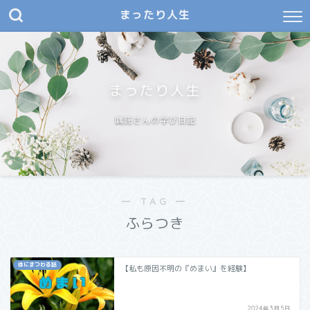
まったり人生
まったり人生
嘱託さんの学び日記
― TAG ―
ふらつき
体にまつわる話
【私も原因不明の『めまい』を経験】
2024年3月5日