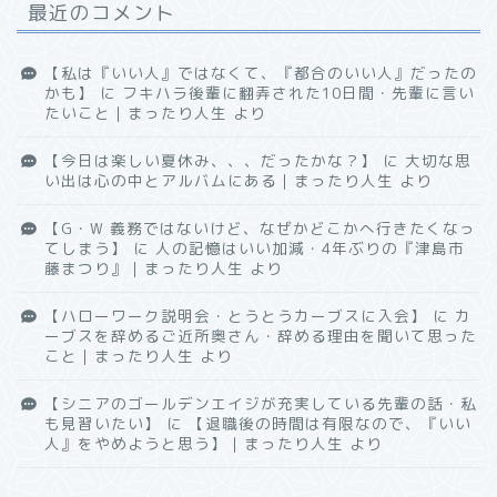
最近のコメント
【私は『いい人』ではなくて、『都合のいい人』だったの
かも】
に
フキハラ後輩に翻弄された10日間・先輩に言い
たいこと｜まったり人生
より
【今日は楽しい夏休み、、、だったかな？】
に
大切な思
い出は心の中とアルバムにある｜まったり人生
より
【G・W 義務ではないけど、なぜかどこかへ行きたくなっ
てしまう】
に
人の記憶はいい加減・4年ぶりの『津島市
藤まつり』｜まったり人生
より
【ハローワーク説明会・とうとうカーブスに入会】
に
カ
ーブスを辞めるご近所奥さん・辞める理由を聞いて思った
こと｜まったり人生
より
【シニアのゴールデンエイジが充実している先輩の話・私
も見習いたい】
に
【退職後の時間は有限なので、『いい
人』をやめようと思う】｜まったり人生
より