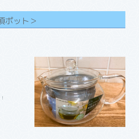
須ポット＞
う！