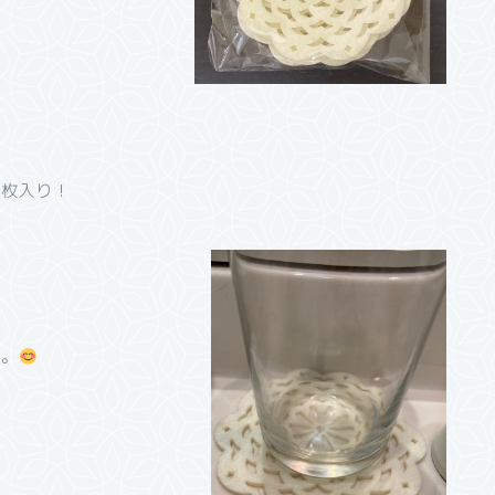
３枚入り！
じ。