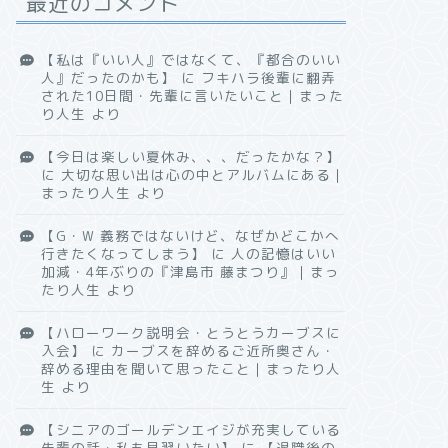
最近のコメント
【私は『いい人』ではなくて、『都合のいい
人』だったのかも】
に
フキハラ後輩に翻弄
された10日間・先輩に言いたいこと｜まった
り人生
より
【今日は楽しい夏休み、、、だったかな？】
に
大切な思い出は心の中とアルバムにある｜
まったり人生
より
【G・W 義務ではないけど、なぜかどこかへ
行きたくなってしまう】
に
人の記憶はいい
加減・4年ぶりの『津島市 藤まつり』｜まっ
たり人生
より
【ハローワーク説明会・とうとうカーブスに
入会】
に
カーブスを辞めるご近所奥さん・
辞める理由を聞いて思ったこと｜まったり人
生
より
【シニアのゴールデンエイジが充実している
先輩の話・私も見習いたい】
に
【退職後の