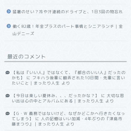
猛暑のせい？冷や汗連続のドライブと、1日3回の物忘れ
働く82歳！年金プラスのパート事情とシニアランチ｜金
山デニーズ
最近のコメント
【私は『いい人』ではなくて、『都合のいい人』だったの
かも】
に
フキハラ後輩に翻弄された10日間・先輩に言い
たいこと｜まったり人生
より
【今日は楽しい夏休み、、、だったかな？】
に
大切な思
い出は心の中とアルバムにある｜まったり人生
より
【G・W 義務ではないけど、なぜかどこかへ行きたくなっ
てしまう】
に
人の記憶はいい加減・4年ぶりの『津島市
藤まつり』｜まったり人生
より