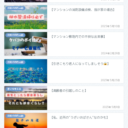
日常の四方山話
【マンションの消防設備点検、我が家の場合】
2025年5月10日
日常の四方山話
【マンション敷地内での不快な出来事】
2024年2月29日
日常の四方山話
【引きこもり老人になってしましそう
】
2023年5月25日
老いを考える
【高齢者の引越しのこと】
2023年5月9日
日常の四方山話
【私、近所の“うざいおばさん“なのかも】