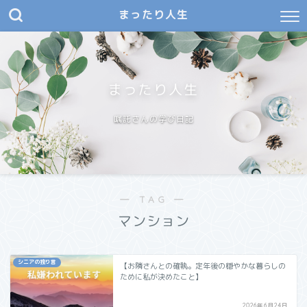
まったり人生
まったり人生
嘱託さんの学び日記
― TAG ―
マンション
シニアの独り言
【お隣さんとの確執。定年後の穏やかな暮らしの
ために私が決めたこと】
2026年6月24日