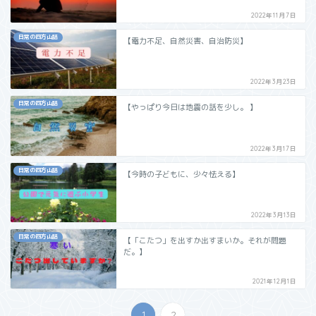
2022年11月7日
日常の四方山話
【電力不足、自然災害、自治防災】
2022年3月23日
日常の四方山話
【やっぱり今日は地震の話を少し。 】
2022年3月17日
日常の四方山話
【今時の子どもに、少々怯える】
2022年3月13日
日常の四方山話
【「こたつ」を出すか出すまいか。それが問題
だ。】
2021年12月1日
1
2